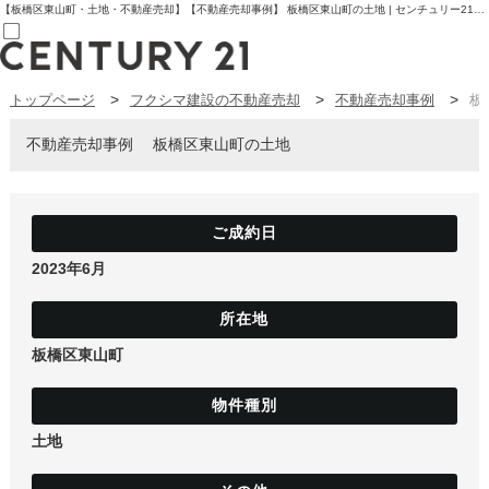
【板橋区東山町・土地・不動産売却】【不動産売却事例】 板橋区東山町の土地 | センチュリー21フクシマ建設 | 板橋区の不動産【センチュリー21フクシマ建設】
トップページ
フクシマ建設の不動産売却
不動産売却事例
板
売買部
0120-800-844
賃貸部
不動産売却事例
板橋区東山町の土地
03-6912-3505
購入
会員メニュー
新規会員登録
ログイン
お気に入り物件一覧
2023年6月
物件閲覧履歴
物件を探す
購入TOP
条件から探す
板橋区東山町
学区から探す
町名から探す
マップで探す
住宅ローン控除シミュレータ
新築戸建て
土地
中古戸建て
マンション