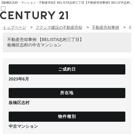
【板橋区志村・マンション・不動産売却】BELISTA志村三丁目【不動産売却事例】BELISTA志村三丁目 板橋区志村の中古マンション | センチュリー21フクシマ建設 | 板橋区の不動産【センチュリー21フクシマ建設】
トップページ
フクシマ建設の不動産売却
不動産売却事例
板
売買部
0120-800-844
賃貸部
不動産売却事例
BELISTA志村三丁目
03-6912-3505
板橋区志村の中古マンション
購入
会員メニュー
新規会員登録
ログイン
お気に入り物件一覧
物件閲覧履歴
2023年6月
物件を探す
購入TOP
条件から探す
学区から探す
板橋区志村
町名から探す
マップで探す
住宅ローン控除シミュレータ
新築戸建て
中古戸建て
中古マンション
マンション