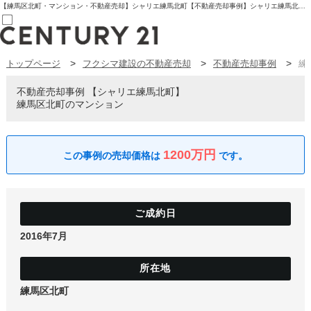
【練馬区北町・マンション・不動産売却】シャリエ練馬北町【不動産売却事例】シャリエ練馬北町 練馬区北町のマンション | センチュリー21フクシマ建設 | 板橋区の不動産【センチュリー21フクシマ建設】
トップページ
フクシマ建設の不動産売却
不動産売却事例
練
売買部
0120-800-844
賃貸部
不動産売却事例
シャリエ練馬北町
03-6912-3505
練馬区北町のマンション
購入
会員メニュー
新規会員登録
ログイン
1200万円
お気に入り物件一覧
物件閲覧履歴
物件を探す
購入TOP
条件から探す
学区から探す
2016年7月
町名から探す
マップで探す
住宅ローン控除シミュレータ
新築戸建て
中古戸建て
練馬区北町
マンション