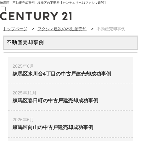
練馬区｜不動産売却事例 | 板橋区の不動産【センチュリー21フクシマ建設】
トップページ
フクシマ建設の不動産売却
不動産売却事例
売買部
0120-800-844
賃貸部
不動産売却事例
03-6912-3505
購入
会員メニュー
新規会員登録
2025年6月
ログイン
練馬区氷川台4丁目の中古戸建
売却成功事例
お気に入り物件一覧
物件閲覧履歴
物件を探す
購入TOP
2025年11月
条件から探す
練馬区春日町の中古戸建
売却成功事例
学区から探す
町名から探す
マップで探す
2026年6月
住宅ローン控除シミュレータ
新築戸建て
練馬区向山の中古戸建
売却成功事例
中古戸建て
マンション