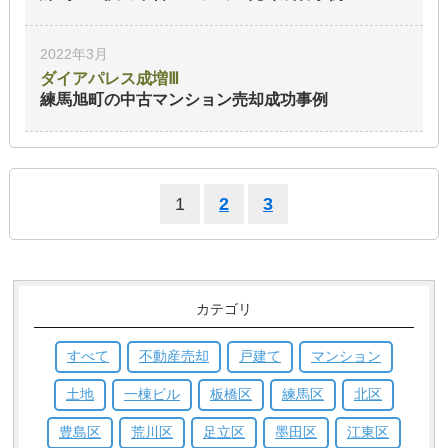
2022年3月
ダイアパレス成増Ⅲ
練馬旭町の中古マンション
売却成功事例
1
2
3
カテゴリ
すべて
不動産売却
戸建て
マンション
土地
一棟ビル
板橋区
練馬区
北区
豊島区
荒川区
足立区
墨田区
江東区