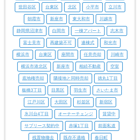
世田谷区
台東区
北区
小平市
立川市
朝霞市
新座市
東大和市
川越市
静岡県沼津市
白岡市
一棟アパート
志木市
富士見市
再建築不可
連棟式
和光市
横浜市
台東区
座間市
任意売却
川崎市
横浜市港北区
新座市
相続不動産
空室
底地権売却
隣接地と同時売却
徳丸1丁目
板橋3丁目
目黒区
羽生市
さいたま市
江戸川区
大田区
杉並区
新宿区
氷川台4丁目
オーナーチェンジ
賃貸中
サブリース契約中
赤塚1丁目
前面私道
残置物撤去
既存不適格
春日町