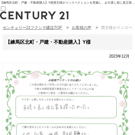
【練馬区北町・戸建・不動産購入】Y様買主様がインスペクションを実施し、お引渡し前に是正箇所を修繕。 | 板橋区の不動産【センチュリー21フクシマ建設】
センチュリー21フクシマ建設TOP
お客様の声
買主様がインスペ
売買部
0120-800-844
賃貸部
【練馬区北町・戸建・不動産購入】Y様
03-6912-3505
購入
会員メニュー
2023年12月
新規会員登録
ログイン
お気に入り物件一覧
物件閲覧履歴
物件を探す
購入TOP
条件から探す
学区から探す
町名から探す
マップで探す
住宅ローン控除シミュレータ
新築戸建て
中古戸建て
マンション