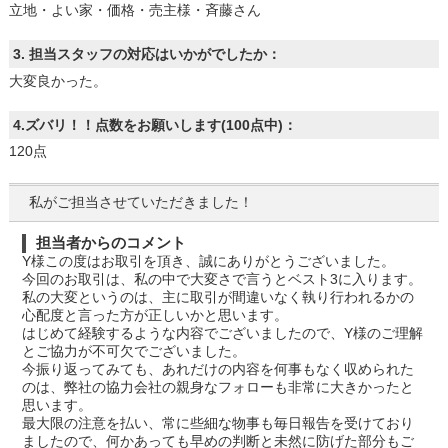
立地・よい家・価格・売主様・斉藤さん
3. 担当スタッフの対応はいかがでしたか：
大変良かった。
4.ズバリ！！点数をお願いします(100点中)：
120点
私がご担当させていただきました！
担当者からのコメント
Y様この度はお取引を頂き、誠にありがとうございました。
今回のお取引は、私の中で大変さで言うとベスト3に入ります。
私の大変というのは、主に取引が間違いなく執り行われるかの
心配度と言った方が正しいかと思います。
はじめて経験するような内容でございましたので、Y様のご理解
とご協力が不可欠でございました。
今振り返ってみても、あれだけの内容を何事もなく収められた
のは、弊社の協力会社の親身なフォローも非常に大きかったと
思います。
最大限の注意を払い、常に些細な物事も毎日報告を受けており
ましたので、何かあっても早めの判断と未然に防げた部分もご