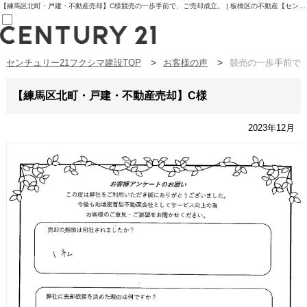
【練馬区北町・戸建・不動産売却】C様競売の一歩手前で、ご売却成立。 | 板橋区の不動産【センチュリー21フクシマ建設】
センチュリー21フクシマ建設TOP
お客様の声
競売の一歩手前で
売買部
0120-800-844
賃貸部
【練馬区北町・戸建・不動産売却】C様
03-6912-3505
購入
会員メニュー
2023年12月
新規会員登録
ログイン
お気に入り物件一覧
物件閲覧履歴
物件を探す
購入TOP
条件から探す
学区から探す
町名から探す
マップで探す
住宅ローン控除シミュレータ
新築戸建て
中古戸建て
マンション