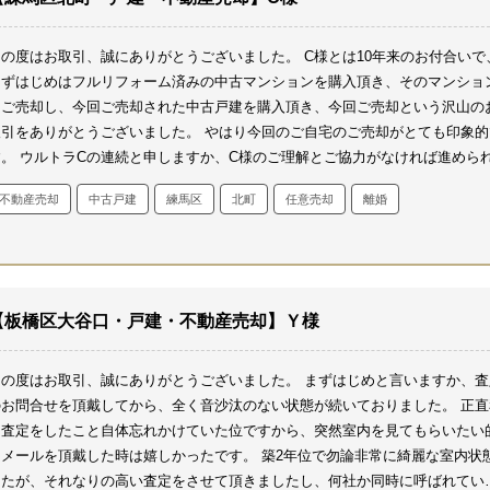
この度はお取引、誠にありがとうございました。
C様とは10年来のお付合いで
まずはじめはフルリフォーム済みの中古マンションを購入頂き、そのマンショ
をご売却し、今回ご売却された中古戸建を購入頂き、今回ご売却という沢山の
取引をありがとうございました。
やはり今回のご自宅のご売却がとても印象的
す。
ウルトラCの連続と申しますか、C様のご理解とご協力がなければ進めら
い取引でした。
私自身20年以上不動産の仕事に従事しておりますが、はじめ
不動産売却
中古戸建
練馬区
北町
任意売却
離婚
内容でした。
間違いなく今回のお取引で、私はスキルアップしたと思います
た同じような取引は、出来ればしたくないとも思います・・・。
私にしか出来
い仕事もあるものだと、今回感じました。
それもこれだけの数をお取引頂いて
る訳ですので、たまぁには役に立たないとですね。
お子様のテスト期間中やお
まい先探しや、色々な物事が重なる時は重なるものですね。
見えない部分でも
【板橋区大谷口・戸建・不動産売却】Ｙ様
色々と難儀をされた事と思います。
まずは新生活を落ち着いて過ごせる事を切
願っております。
買主様のお子様達とは、同じ登校班になるとの事ですので、
この度はお取引、誠にありがとうございました。
まずはじめと言いますか、査
卒宜しくお願い致します。
ではいつでもお店にお寄りください。
体調等崩さ
のお問合せを頂戴してから、全く音沙汰のない状態が続いておりました。
正直
せんよう、お気を付けください。
この度は誠にありがとうございました。
も査定をしたこと自体忘れかけていた位ですから、突然室内を見てもらいたい
なメールを頂戴した時は嬉しかったです。
築2年位で勿論非常に綺麗な室内状
したが、それなりの高い査定をさせて頂きましたし、何社か同時に呼ばれてい