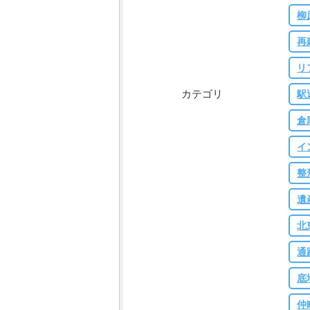
柳
再
リ
カテゴリ
駅
倉
イ
整
遺
北
通
底
仲