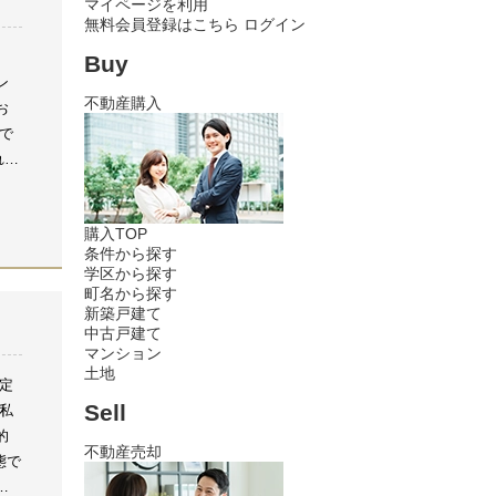
マイページを利用
無料会員登録はこちら
ログイン
、
Buy
ン
不動産購入
お
で
れな
ての
。
ま
購入TOP
な
条件から探す
い
学区から探す
住
町名から探す
新築戸建て
中古戸建て
に
マンション
何
土地
定
れま
Sell
私
的
不動産売却
態で
る