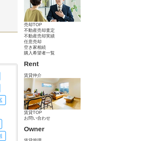
ま
社
果
売却TOP
更
不動産売却査定
、
不動産売却実績
ト
任意売却
空き家相続
な
購入希望者一覧
あ
嬉
Rent
賃貸仲介
な
だ
け
け
区
賃貸TOP
お問い合わせ
Owner
川
賃貸管理