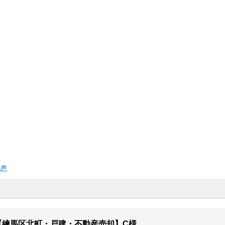
の声
【練馬区北町・戸建・不動産売却】C様