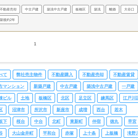
のかと思っておりました。
『お願いします』まさかのまさかで、今だから言え
不動産売却
中古戸建
築浅中古戸建
板橋区
築浅
離婚
大谷口
すがその場でご売却のご依頼をされるとは思ってもみませんでした。
結果、弊
しかお声がけされていなかったとの事で・・・。
販売中は決して満足の行く成
築後約2年
が出ておりませんでした。
明らかに価格の問題と認識しておりましたので、変
のご提案は何度しましたでしょうか・・・。
今後繁忙期時期を迎える事もあり
価格を据え置きで販売を継続させて頂きましたが、何とご近所の方でお話しが
1
ントン拍子で進むとは、正直予想はしておりませんでした。
なかなか簡単では
い売却かと思いましたが、二人三脚でのご売却活動が出来たかなと思う部分も
ります。
Y様は弊社を信じてお任せ頂き、最高の結果をお出しできたのも心底
しく思います。
ご契約から引渡しまで、至ってスムーズに物事が進みましたの
べて
弊社売主物件
不動産購入
不動産売却
不動産賃貸
も、Y様のご協力の賜物でございます。
最後の最後で何となく、ざっくばらん
お話しが出来ました事も嬉しく思っております。
長くなりましたが、Y様はま
古マンション
新築戸建
中古戸建
築浅中古戸建
一戸建
まだお若いですから、不動産購入の機会がございましたら是非お気軽にお声が
ください。
ではあまりお仕事に没頭されませんよう、お身体にも十分お気を付
棟ビル
土地
板橋区
北区
足立区
練馬区
江戸川
ください。
この度は誠にありがとうございました。
区
沼津市
所沢市
新座市
成増
西台
若木
坂下
桜台
中台
北町
東新町
仲宿
徳丸
早宮
谷
大山金井町
平和台
赤塚
上十条
上板橋
滝野