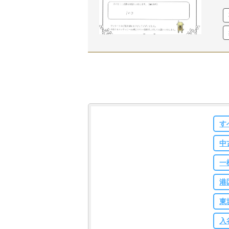
す
中
一
港
東
入