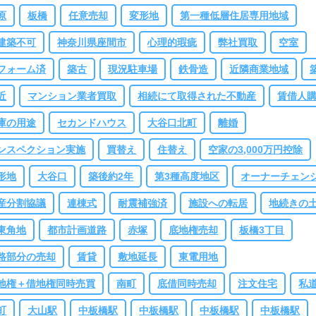
原
板橋
任意売却
変形地
第一種低層住居専用地域
建築不可
神奈川県座間市
心理的瑕疵
弊社買取
空室
フォーム済
築古
現況駐車場
鉄骨造
近隣商業地域
近
マンション業者買取
相続にて取得された不動産
賃借人
庫の用途
セカンドハウス
大谷口北町
離婚
ンスペクション実施
買替え
住替え
空家の3,000万円控除
形地
大谷口
築後約2年
第3種高度地区
オーナーチェン
産分割協議
連棟式
耐震補強済
施設への転居
地続きの
東角地
都市計画道路
赤塚
底地権売却
板橋3丁目
路部分の売却
賃貸
敷地延長
東電用地
地権＋借地権同時売買
南町
底借同時売却
注文住宅
私
町
大山駅
中板橋駅
中板橋駅
中板橋駅
中板橋駅