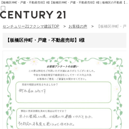
【板橋区仲町・戸建・不動産売却】I様【板橋区仲町・戸建・不動産売却】I様 | 板橋区の不動産【センチュリー21フクシマ建設】
センチュリー21フクシマ建設TOP
お客様の声
【板橋区仲町・戸建
売買部
0120-800-844
賃貸部
【板橋区仲町・戸建・不動産売却】I様
03-6912-3505
購入
会員メニュー
新規会員登録
ログイン
お気に入り物件一覧
物件閲覧履歴
物件を探す
購入TOP
条件から探す
学区から探す
町名から探す
マップで探す
住宅ローン控除シミュレータ
新築戸建て
中古戸建て
マンション