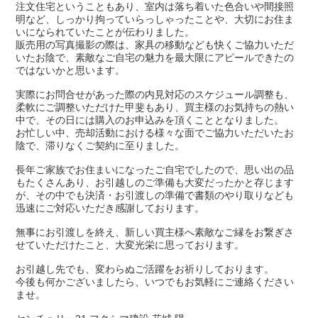
注文住宅ということもあり、室内は落ち着いた色合いや間接照
明など、しっかり拘っていらっしゃったことや、大切にお住ま
いになられていたことが伝わりました。
販売用の写真撮影の際は、家具の移動なども快くご協力いただ
いたお陰で、素敵なご自宅の魅力を最大限にアピールできたの
ではないかと思います。
実際にお問合せがあった際の内見対応のスケジュール調整も、
柔軟にご調整いただけた甲斐もあり、買主様のお気持ちの熱い
中で、その日には購入のお申込みを頂くこととなりました。
お忙しい中、売却活動における様々な面でご協力いただいたお
陰で、滞りなくご契約に至りました。
長年ご家族でお住まいになったご自宅でしたので、思い出の品
もたくさんあり、お引越しのご準備も大変だったかと存じます
が、その中でも決済・お引渡しの準備で書類のやり取りなども
迅速にご対応いただき感謝しております。
無事にお引渡しを終え、新しい買主様へ素敵なご縁をお繋ぎさ
せていただけたこと、大変光栄に思っております。
お引越し先でも、変わらぬご活躍をお祈りしております。
今後も何かございましたら、いつでもお気軽にご連絡ください
ませ。