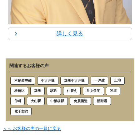
詳しく見る
関連するお客様の声
土地
一戸建
中古戸建
不動産売却
築浅中古戸建
築浅
駅近
私道
板橋区
住替え
注文住宅
仲町
大山駅
新耐震
中板橋駅
免震構造
電子契約
＜＜ お客様の声の一覧に戻る