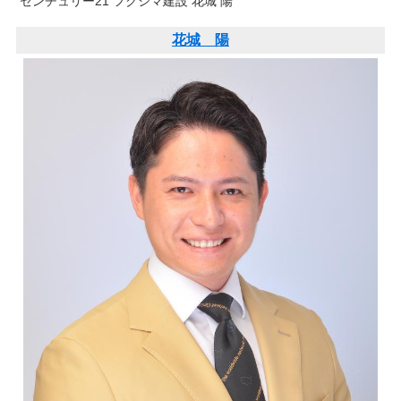
センチュリー21 フクシマ建設 花城 陽
花城 陽