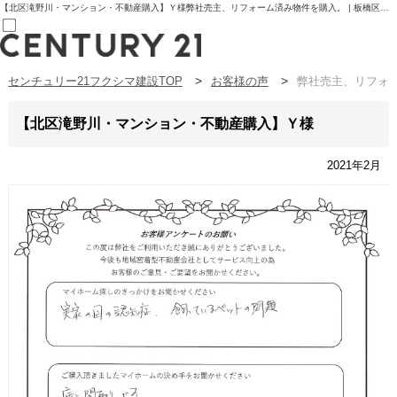
【北区滝野川・マンション・不動産購入】Ｙ様弊社売主、リフォーム済み物件を購入。 | 板橋区の不動産【センチュリー21フクシマ建設】
センチュリー21フクシマ建設TOP
お客様の声
弊社売主、リフォ
売買部
0120-800-844
賃貸部
【北区滝野川・マンション・不動産購入】Ｙ様
03-6912-3505
購入
会員メニュー
2021年2月
新規会員登録
ログイン
お気に入り物件一覧
物件閲覧履歴
物件を探す
購入TOP
条件から探す
学区から探す
町名から探す
マップで探す
住宅ローン控除シミュレータ
新築戸建て
中古戸建て
マンション