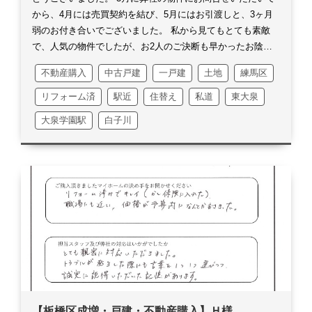
から、4月には売買契約を結び、5月にはお引渡しと、3ヶ月
弱のお付き合いでございました。
私から見てもとても素敵
で、人気の物件でしたが、お2人のご決断も早かったお陰
で、良い条件でご購入いただけたかなと思っております。
他
不動産購入
中古戸建
一戸建
土地
練馬区
の物件もご案内させていただいておりましたが、どの物件も
丁寧にご覧になっていたご様子で、大きい買い物・大切なご
リフォーム済
駅近
住替え
私道
東大泉
判断であることを常々意識させていただいておりました。
ま
大泉学園駅
白子川
た、色々な物件をご覧いただく中で、不動産以外のお話も
色々お聞かせいただいて、私にとっても、楽しく有意義な時
間を過ごさせていただきました。
不動産の購入は契約・引渡
し関係やローン手続きなど、難しい部分も多いかと思います
が、お2人には迅速にご対応いただけたので、スムーズに進
めることができました。
お2人が無事にお引越しをして、幸
せな生活を送れることを、心よりお祈りいたします。
何かご
ざいましたら、いつでもお気軽にご連絡くださいませ。
重ね
まして、この度は誠にありがとうございました。
【板橋区成増・戸建・不動産購入】Ｈ様