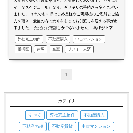
大変有り難いお言葉を頂き、大変嬉しく思います。
非常にタ
イトなスケジュールとなり、ギリギリの手続きも多々ござい
ました。
それでもＫ様はじめ奥様やご両親様のご理解とご協
力を頂き、最後の方は余裕をもってお引渡しを迎える事が出
来ました。
ただただ感謝しかございません。
奥様が上京さ
れる春先からのお住まいとなると思いますが、改めてご挨拶
弊社売主物件
不動産購入
中古マンション
をさせて頂きたいと思います。
リフォームの事等何かござい
ましたら、お気軽にご連絡ください。
この度は誠にありがと
板橋区
赤塚
空室
リフォーム済
うございました。
1
カテゴリ
すべて
弊社売主物件
不動産購入
不動産売却
不動産賃貸
中古マンション