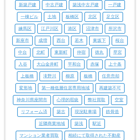
新築戸建
中古戸建
築浅中古戸建
一戸建
一棟ビル
土地
板橋区
北区
足立区
練馬区
江戸川区
港区
沼津市
所沢市
新座市
成増
西台
若木
東坂下
桜台
中台
北町
東新町
仲宿
徳丸
早宮
入谷
大山金井町
平和台
赤塚
上十条
上板橋
滝野川
柳原
板橋
任意売却
変形地
第一種低層住居専用地域
再建築不可
神奈川県座間市
心理的瑕疵
弊社買取
空室
リフォーム済
築古
現況駐車場
鉄骨造
近隣商業地域
築浅
駅近
マンション業者買取
相続にて取得された不動産