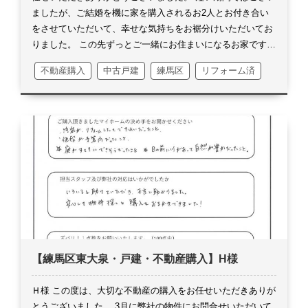
土地
ましたが、ご結婚を機に家を購入されるお2人とお付き合い
をさせていただいて、幸せな気持ちをお裾分けいただいてお
りました。
この先ずっとご一緒にお住まいになるお家ですの
で、勇気のいるご決断だったかと思います。
複数件ご案内さ
不動産購入
中古戸建
練馬区
リフォーム済
せていただきましたが、私の中でも文句なしの1番良い物件
だったと思っておりますので、無事に引渡まで終えられてホ
ッとしております。
至らぬ部分もあったかと思いますが、最
後まで信頼してお任せいただき、心より感謝しております。
お引越しが無事に済みましたら、是非改めてお礼に伺いたく
思っております。
お取引は終えましたが、末永いお付き合い
ができますと嬉しく思います。
今後とも何かございました
ら、いつでもご連絡お待ちしております。
改めまして、この
度は誠にありがとうございました。
【練馬区東大泉・戸建・不動産購入】H様
Ｈ様
この度は、大切な不動産の購入をお任せいただきありが
とうございました。
3月に弊社の物件にお問合せいただいて