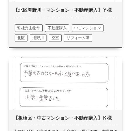
が本格化して参りますので、どうかお体には十分お気を付け
【北区滝野川・マンション・不動産購入】Ｙ様
ください。
この度は誠にありがとうございました。
弊社売主物件
不動産購入
中古マンション
北区
滝野川
空室
リフォーム済
【板橋区・中古マンション・不動産購入】Ｋ様