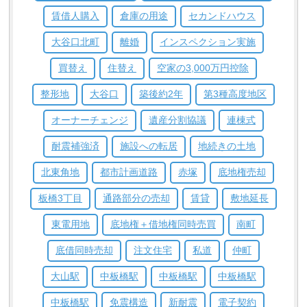
賃借人購入
倉庫の用途
セカンドハウス
大谷口北町
離婚
インスペクション実施
買替え
住替え
空家の3,000万円控除
整形地
大谷口
築後約2年
第3種高度地区
オーナーチェンジ
遺産分割協議
連棟式
耐震補強済
施設への転居
地続きの土地
北東角地
都市計画道路
赤塚
底地権売却
板橋3丁目
通路部分の売却
賃貸
敷地延長
東電用地
底地権＋借地権同時売買
南町
底借同時売却
注文住宅
私道
仲町
大山駅
中板橋駅
中板橋駅
中板橋駅
中板橋駅
免震構造
新耐震
電子契約