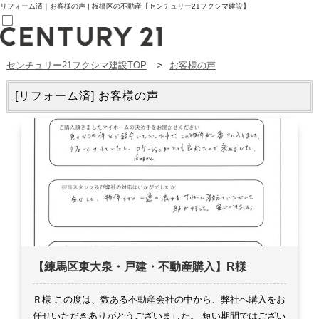
リフォーム済｜お客様の声 | 板橋区の不動産【センチュリー21フクシマ建設】
センチュリー21フクシマ建設TOP
お客様の声
売買部
0120-800-844
賃貸部
[リフォーム済] お客様の声
03-6912-3505
購入
会員メニュー
新規会員登録
ログイン
お気に入り物件一覧
物件閲覧履歴
物件を探す
購入TOP
条件から探す
学区から探す
町名から探す
マップで探す
【練馬区東大泉・戸建・不動産購入】R様
住宅ローン控除シミュレータ
新築戸建て
中古戸建て
Ｒ様
この度は、数ある不動産会社の中から、弊社へ購入をお
マンション
任せいただきありがとうございました。
短い期間ではござい