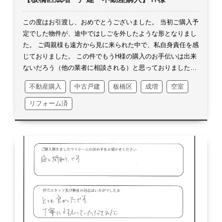
この度はお引渡し、おめでとうございました。
当初ご購入予
定でした物件が、途中ではしごを外したような形となりまし
た。
ご両親様も遠方から見に来られた中で、私自身責任を感
じておりました。
この件でもうH様の購入のお手伝いは出来
ないだろう（他の業者に相談される）と思っておりました。
しかしすぐさま別物件の相談を頂き、とても嬉しかったで
不動産購入
中古戸建
板橋区
成増
空室
す。
反面H様のお手伝いを諦めていた自分をとても恥ずかし
く思いました。
たらればで私が申し上げるのは何ですが、リ
リフォーム済
フォーム済みで瑕疵保険物件であった事による給付金が受け
られる点、当初の物件に比べても控除額が大きく、総合的に
H様のご希望により近いお家だったのはないかと勝手に思っ
ております。（笑）
年内は引越しやらでなかなか落ち着けな
いかもしれませんね。
あっという間に年が明け、春は大事な
ご出産ですね。
出来る事も限られてきてしまうと思いますの
で、兎に角ご無理をされないようにしてください。
弊社から
も近いですので、定期的に顔を出しますね！
お家の事で何か
気になるような事がございましたら、いつでもお気軽にご連
絡を頂ければと思います。
長くなりましたが、これから寒さ