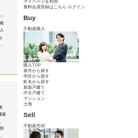
マイページを利用
無料会員登録はこちら
ログイン
い
Buy
就
不動産購入
人
な
ま
ら
ま
購入TOP
常
条件から探す
た
学区から探す
り
町名から探す
対
新築戸建て
中古戸建て
で
マンション
。
土地
戴
に
Sell
建築
ま
、
る
不動産売却
領
い
き
だけ