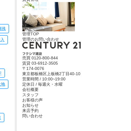
ま
事
出
引の
れ
築浅
管理TOP
た
管理のお問い合わせ
購入
い
体
売買
0120-800-844
賃貸
03-6912-3505
〒174-0076
ジ
東京都板橋区上板橋2丁目40-10
営業時間 / 10:00~19:00
定休日 / 毎週火・水曜
土地
会社概要
スタッフ
お客様の声
お知らせ
来店予約
問い合わせ
道