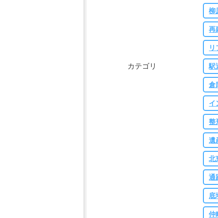
柳
再
リ
カテゴリ
駅
倉
イ
整
遺
北
通
底
仲