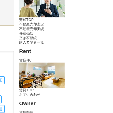
人
の
機
お
売却TOP
同
不動産売却査定
る程
不動産売却実績
に
任意売却
空き家相続
ゃ
購入希望者一覧
し
に
Rent
を
賃貸仲介
し
引
と
て
区
と
賃貸TOP
思
お問い合わせ
を
Owner
り
も
川
賃貸管理