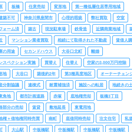
達成感がございます。
今回の取引に関わって下さった関係者様に感謝申し上げ
原
板橋
任意売却
変形地
第一種低層住居専用地域
す。
やはり何と言ってもＫ様が、どっしり構えて私を信用して頂いた事が、無
に取引を終える事が出来た一番の要因でございます。
決済時は色々とお話しが
建築不可
神奈川県座間市
心理的瑕疵
弊社買取
空室
来る時間がございました。
沢山お話しが出来ました事、嬉しく思います。
取
兼合いで、本当の意味で手取り金額が確定するのは3月末から4月末に付き、そ
フォーム済
築古
現況駐車場
鉄骨造
近隣商業地域
まで気が気ではないと思います。
何も無い事を切に願います。
長くなりまし
近
マンション業者買取
相続にて取得された不動産
賃借人
が、今回私にご縁を頂き誠にありがとうございました。
上京される予定がござ
ましたら、是非ご連絡を頂ければと思います。
寒い日が続きますので、どうか
庫の用途
セカンドハウス
大谷口北町
離婚
調等崩されませんよう十分お気を付け下さい。
ンスペクション実施
買替え
住替え
空家の3,000万円控除
形地
大谷口
築後約2年
第3種高度地区
オーナーチェン
産分割協議
連棟式
耐震補強済
施設への転居
地続きの
東角地
都市計画道路
赤塚
底地権売却
板橋3丁目
路部分の売却
賃貸
敷地延長
東電用地
地権＋借地権同時売買
南町
底借同時売却
注文住宅
私
町
大山駅
中板橋駅
中板橋駅
中板橋駅
中板橋駅