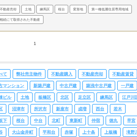
ました。
まずは購入された価格が、その時代にしては非常に高かったと思いま
今回の経験は貴重なものでした。
長くなりましたが、売主様であるＡ様、代理
不動産売却
土地
練馬区
桜台
変形地
第一種低層住居専用地域
す。
そう思わざるを得なかったのは、やはり単体では再建築不可ですから、今
であるＡ様、この度は本当にありがとうございました。
（代理人のＡ様またの
時代でも購入価格のイメージは全く出来ませんでした。
苦肉の策として、もし
会をお待ちしております）
相続にて取得された不動産
隣様と一緒ならばというご提案をさせて頂いたのを覚えております。
お隣様も
様に再建築不可ですが、2つ同時に売却する事で再建築可能な土地となり、あ
度の価格帯で売れる算段は私の中でありました。
お隣様と一緒にと口では簡単
1
言えますが、実際には一筋縄では行きませんでしたね。
Ｋ様は遠方にいらっし
る点とお隣様がご高齢という事もあり、なかなかお話しが進みませんでした。
かし動く時は一気に物事が動き出し、今までが何だったのかという位スムーズ
動き出しました。
強気の価格帯でも狙い通り多くの引合いを頂き、最良の条件
べて
弊社売主物件
不動産購入
不動産売却
不動産賃貸
引き出す事が出来、ご契約に至りました。
ここまではスムーズに物事が進みま
たが、引渡しまでが本当に大変でした。
私自身もハラハラドキドキと、この取
古マンション
新築戸建
中古戸建
築浅中古戸建
一戸建
はもう進まないのではと何度も思いました。
Ｋ様も同じようなお気持ちだった
思いますし、Ｋ様も色々と難儀をされた事を後から知りました。
私が矢面に立
棟ビル
土地
板橋区
北区
足立区
練馬区
江戸川
なかったのだと、痛烈に申し訳なく思いました。
今回のケースは、もしかする
区
沼津市
所沢市
新座市
成増
西台
若木
イレギュラーな部分もあったかも知れませんが、私の経験値は相当上がったと
います。
昨今、超高齢化社会となり高齢者様が不動産の売却を行う事の大変さ
坂下
桜台
中台
北町
東新町
仲宿
徳丸
早宮
身に染みて感じる事が出来ました。
今後に大いに活かせると思い、自信にもな
ました。
我ながら結果的に期日通りに取引が終える事が出来ました事に、とて
谷
大山金井町
平和台
赤塚
上十条
上板橋
滝野