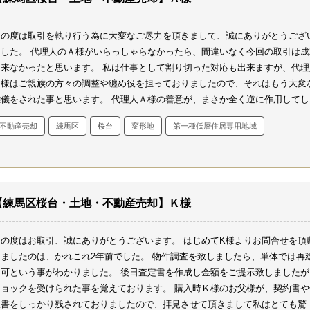
この度は取引を執り行う為に大変なご尽力を頂きまして、誠にありがとうござ
ました。
代理人のＡ様がいらっしゃらなかったら、間違いなく今回の取引は成
出来なかったと思います。
私は仕事として割り切った対応も出来ますが、代理
Ａ様はご親族の方々の調整や纏め役を担っておりましたので、それはもう大変
難儀をされた事と思います。
代理人Ａ様の善意が、まさか全く逆に作用してし
うとは想像もしませんでした。
ご親族様側の関係者様同士、話しの食い違いや
不動産売却
練馬区
桜台
変形地
第一種低層住居専用地域
の調整に私も巻き込まれておりましたので、これは一筋縄ではいかないと思い
した。
ゴールがみえない中、私の中でもとても残念だったのは、代理人Ａ様は
に売主様であるＡ様に確認をし、更には書面にも残して許可を頂いた上で進め
物事も、書いていない・覚えていないと言われ、代理人Ａ様が不本意で仕方あ
ませんでした。
売主様であるＡ様は高齢という事で、高齢の売主様に対しての
【練馬区桜台・土地・不動産売却】Ｋ様
応を考えさせられる大きなきっかけとなりました。
今までは、売主様がご高齢
もそれなりの対応をして来たと思っておりましたが、全くもって別ものでした
この度はお取引、誠にありがとうございます。
はじめてK様よりお問合せを頂
力不足・経験不足を痛感致しました。
色々ありましたが、何とかかんとか無事
しましたのは、かれこれ2年前でした。
物件調査を致しましたら、単体では再
取引を終える事が出来て、良かった良かったという気持ちより兎に角ホッとし
不可という事がわかりました。
後日査定書を作成し金額をご提示致しましたが
した。
今回の物事が起こる前に何か予防策があったのではないか、もっと出来
ショックを受けられた事を覚えております。
購入時Ｋ様のお父様が、契約書や
事があったのではないかと考えます。
今後更に高齢の売主様のご売却のお手伝
収書をしっかり残されておりましたので、拝見させて頂きまして私はとても驚
が増えると思います。
今回の経験値を必ず活かさなければなりません。
それ