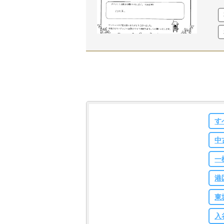
す
中
一
港
東
入