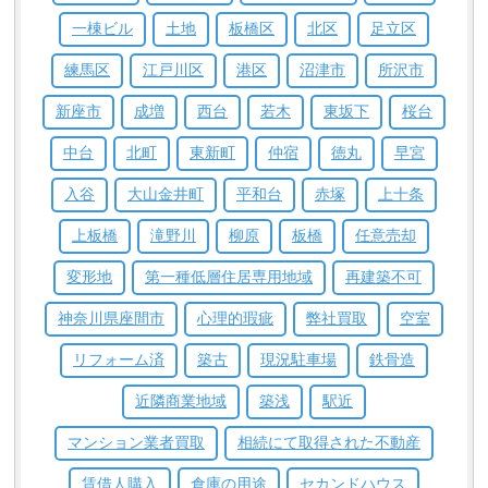
一棟ビル
土地
板橋区
北区
足立区
練馬区
江戸川区
港区
沼津市
所沢市
新座市
成増
西台
若木
東坂下
桜台
中台
北町
東新町
仲宿
徳丸
早宮
入谷
大山金井町
平和台
赤塚
上十条
上板橋
滝野川
柳原
板橋
任意売却
変形地
第一種低層住居専用地域
再建築不可
神奈川県座間市
心理的瑕疵
弊社買取
空室
リフォーム済
築古
現況駐車場
鉄骨造
近隣商業地域
築浅
駅近
マンション業者買取
相続にて取得された不動産
賃借人購入
倉庫の用途
セカンドハウス