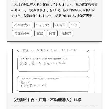
土地
これは絶対に売れると確信しておりました。
私の査定報告書
の売り出しご提案価格よりも100万円安い価格の方が良いの
ではと、N様は仰られました。
結果的にはその100万円安く
販売させて頂いた事が、スピーディーなお取引に繋がったの
不動産売却
中古戸建
板橋区
中台
だと思います。
私の中でとても印象に残っている事がござい
ます。
何かといいますと、今回ご購入頂きましたお客様との
再建築不可
空室
築古
連棟式
詰めの交渉の際に、私がご自宅へお電話をお入れした時の事
です。
たまたま外出中で、お電話は奥様にご対応頂きまし
て、折り返し対応にして頂きました。
早々に折り返しのお電
話を頂戴しましたら、奥様から「大事な話だから、外出先か
ら戻ったらお電話をするそうです」とのご連絡を頂きまし
た。
真剣にご検討頂いている事に、私は素直に嬉しく思いま
した。
今の時代外出先でも携帯がありさえすれば、どこから
でもどんな状況下でも対応は出来るものの、その時々におい
て落ち着いて正しい判断が出来ない事もあるのかも知れませ
ん。
日々どうしてもせかせかしがちで、効率よく物事を進め
ているつもりですが、何か大事な事に気付かせて頂いたよう
【板橋区中台・戸建・不動産購入】Ｈ様
にも思います。
評価も99点を頂戴し、マイナス1点の理由は
契約時に弊社代表に逢えなかったからという事でした。
お引