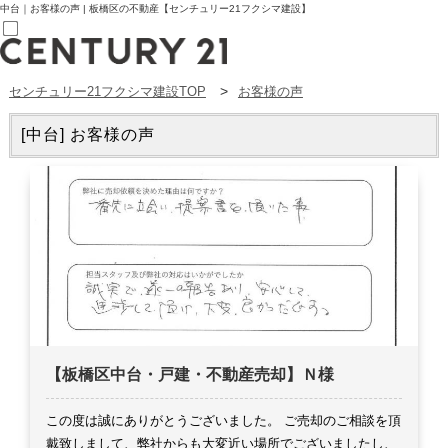
中台｜お客様の声 | 板橋区の不動産【センチュリー21フクシマ建設】
センチュリー21フクシマ建設TOP
お客様の声
売買部
0120-800-844
賃貸部
[中台] お客様の声
03-6912-3505
購入
会員メニュー
新規会員登録
ログイン
お気に入り物件一覧
物件閲覧履歴
物件を探す
購入TOP
条件から探す
学区から探す
町名から探す
マップで探す
【板橋区中台・戸建・不動産売却】Ｎ様
住宅ローン控除シミュレータ
新築戸建て
中古戸建て
この度は誠にありがとうございました。
ご売却のご相談を頂
マンション
戴致しまして、弊社からも大変近い場所でございましたし、