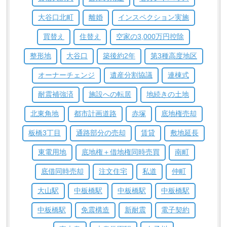
大谷口北町
離婚
インスペクション実施
買替え
住替え
空家の3,000万円控除
整形地
大谷口
築後約2年
第3種高度地区
オーナーチェンジ
遺産分割協議
連棟式
耐震補強済
施設への転居
地続きの土地
北東角地
都市計画道路
赤塚
底地権売却
板橋3丁目
通路部分の売却
賃貸
敷地延長
東電用地
底地権＋借地権同時売買
南町
底借同時売却
注文住宅
私道
仲町
大山駅
中板橋駅
中板橋駅
中板橋駅
中板橋駅
免震構造
新耐震
電子契約