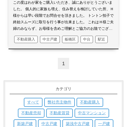
渡しの最後の最後で、弊社の代表がご挨拶する事は出来まし
この度はわが家をご購入いただき、誠にありがとうございま
たが、マイナス1点は今後の私の課題とさせて頂きます。
ど
した。
個人的に家族も増え、住み替えを検討していた所、Ｈ
んな会社なんだろうか、社長はどんな人なのだろうか？様々
様からは早い段階でお問合せを頂きました。
トントン拍子で
なご不安な事ばかりなのだと思います。
会社に居ればいつで
終始スムーズに取引を行う事が出来ました。
これはＨ様ご夫
も逢える代表でございます事をこの場をお借りし、お伝えさ
婦のみならず、お母様を含めご理解とご協力のお陰でござい
せて頂きます。
今後少しでもご不安を取り除けるよう、更に
ます。
ご近所さんは親切でいい人ばかりです。
前面の道路
不動産購入
中古戸建
板橋区
中台
駅近
精進して参ります。
この度は様々な教えを頂き、誠にありが
はあまり車は通りませんから、ご近所さんの子供達と走った
とうございました。
り乗り物に乗って遊ぶことが出来ます。
直ぐに仲良くなれる
と思います！
勿論何かありましたら、いつでもお気軽にご連
絡ください！
長くなりましたが、この様な時期にお取引を頂
1
き、誠にありがとうございました。
カテゴリ
すべて
弊社売主物件
不動産購入
不動産売却
不動産賃貸
中古マンション
新築戸建
中古戸建
築浅中古戸建
一戸建