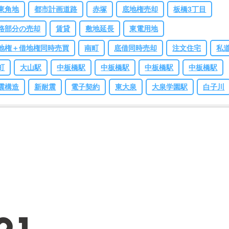
東角地
都市計画道路
赤塚
底地権売却
板橋3丁目
路部分の売却
賃貸
敷地延長
東電用地
地権＋借地権同時売買
南町
底借同時売却
注文住宅
私
町
大山駅
中板橋駅
中板橋駅
中板橋駅
中板橋駅
震構造
新耐震
電子契約
東大泉
大泉学園駅
白子川