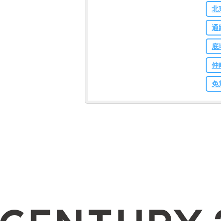
北
通
底
仲
免