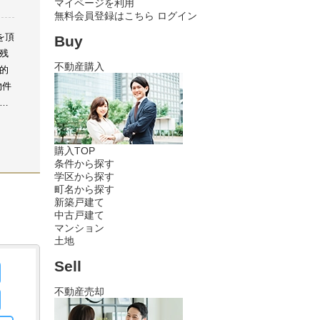
マイページを利用
無料会員登録はこちら
ログイン
を頂
Buy
残
不動産購入
的
物件
り
山
た
購入TOP
応
条件から探す
そ
学区から探す
、は
町名から探す
お
新築戸建て
中古戸建て
た
マンション
か
土地
Sell
不動産売却