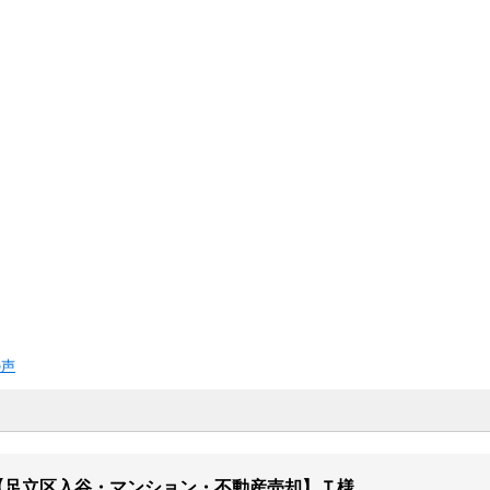
の声
【足立区入谷・マンション・不動産売却】Ｔ様