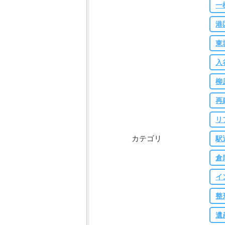
一
港
東
入
柳
再
リ
カテゴリ
駅
倉
イ
整
遺