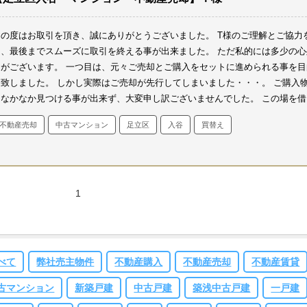
この度はお取引を頂き、誠にありがとうございました。
T様のご理解とご協力
き、最後までスムーズに取引を終える事が出来ました。
ただ私的には多少の心
りがございます。
一つ目は、元々ご売却とご購入をセットに進められる事を目
と致しました。
しかし実際はご売却が先行してしまいました・・・。
ご購入
をなかなか見つける事が出来ず、大変申し訳ございませんでした。
この場を借
てお詫び申し上げます。
二つ目は、お引渡し前のご準備書類等ボリュームが沢
不動産売却
中古マンション
足立区
入谷
買替え
で、わかり辛い部分も多かったと思います。
説明を私の言葉でお聞きしたかっ
のだと思いますが、多少複雑な部分もあり、メールでお送りしますねと言う対
をしてしました。
私の中では文字にした方がわかり易いかなと思いましたが、
の時は私の説明をお聞きしたかったのだと思いました。
T様のやり取りの中で
じめてあれっ？と感じる物事でした。
1
こちらにつきましても、この場を借りて
詫び申し上げます。
落ち着きましたら、ご購入のお手伝いを改めてさせて頂き
いと思います。
年末に差し掛かり、更にお忙しくされるかと思いますが、どう
お体には十分お気を付けください。
では今後とも宜しくお願い致します。
べて
弊社売主物件
不動産購入
不動産売却
不動産賃貸
古マンション
新築戸建
中古戸建
築浅中古戸建
一戸建