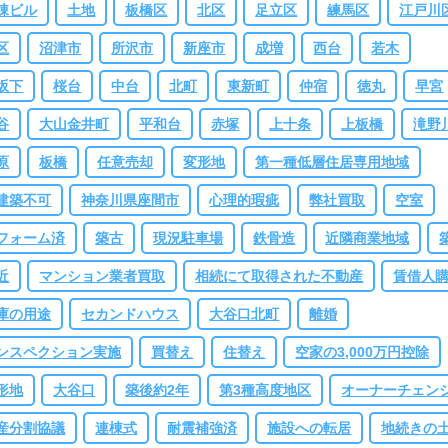
棟ビル
土地
板橋区
北区
足立区
練馬区
江戸川
区
沼津市
所沢市
新座市
成増
西台
若木
坂下
桜台
中台
北町
東新町
仲宿
徳丸
早宮
谷
大山金井町
平和台
赤塚
上十条
上板橋
滝野
原
板橋
任意売却
変形地
第一種低層住居専用地域
建築不可
神奈川県座間市
心理的瑕疵
弊社買取
空室
フォーム済
築古
現況駐車場
鉄骨造
近隣商業地域
近
マンション業者買取
相続にて取得された不動産
賃借人
庫の用途
セカンドハウス
大谷口北町
離婚
ンスペクション実施
買替え
住替え
空家の3,000万円控除
形地
大谷口
築後約2年
第3種高度地区
オーナーチェン
産分割協議
連棟式
耐震補強済
施設への転居
地続きの