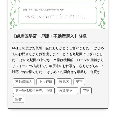
いかも知れませんが、お近くに来られる際は是非お店にお立
った気持ちも強かったです。
今回たまたま終わってみれば、
ち寄りください。
いつもいつもお菓子や飲み物を頂戴致しま
スムーズな取引だったのかなとは思いますが、それもこれも
してありがとうございました。
では大分寒くなりましたの
D様ならびにお嬢様のご理解とご協力のお陰でございます。
で、どうか体調等崩されませんよう、お身体には十分お気を
この数ヵ月密なメールのやり取りをありがとうございます。
付けください。
この度は誠にありがとうございました。
私自身また一つ、大きく経験値が上がったのではないかと思
います。
感謝の念に堪えません、この度は本当にありがとう
【練馬区早宮・戸建・不動産購入】Ｍ様
ございました。
Ｍ様この度はお取引、誠にありがとうございました。
はじめ
てのお問合せからお引渡しまで、とても短期間でございまし
た。
その短期間の中でも、Ｍ様は積極的にローンの相談から
リフォームの相談まで、年度末のお仕事をこなしながらのご
対応ご苦労様でした。
はじめてお問合せを頂戴し、何度かの
お電話のやり取りを経て、はじめてお逢いした時の私の印象
不動産購入
中古戸建
練馬区
早宮
は、ご夫婦で投資物件を購入され運用されていらっしゃるん
だろうなぁと思っておりました。
勿論私の大きな勘違いです
第一種低層住居専用地域
再建築不可
空室
が、それだけ駅からも非常に近い事もあって、投資物件とし
築古
てのご案内も多くございましたので・・・。
私も何度もご案
内で現地に来るたびに、ご近所の方ともお逢いしお話しをす
る機会が多くなっておりました。
その中でご近所様として