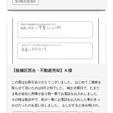
第3種高度地区
す。
ケースバイケースで私独自の査定書を使用するのです
が、ほぼ手入力で私主観の作文もしっかりしなければなりま
せん。
要は手が込んでしまうのですが、今回記念アルバム張
り装丁とコメント頂き、これ以上ない程嬉しいお言葉でござ
います。
自分で言うのもおかしいのですが、手を抜かずに心
込めて査定をすれば、しっかりそれが届くのだと改めて感じ
ました。
本当にありがとうございます。
取引においては、
当たり前の事を当たり前に進めて参りましたが、結果的に何
事もなくスムーズに進める事が出来ました。
何よりも○○様
のご理解とご協力の賜物でございます。
今回これで終わりで
はなく、またいつでもお気軽にご連絡を頂ければと思いま
す。
これからが冬本番ですので、どうかお身体にはお気を付
【板橋区西台・不動産売却】Ｋ様
けください。
この度は誠にありがとうございました。
この度はお取引ありがとうございました。
はじめてご連絡を
取らせて頂いたのは4月上旬でした。
確か火曜日で、たまた
ま私が会社に用事があり朝一番でお電話をお入れしました。
その時は散歩中で、私が一番にお電話をお入れした事がきっ
かけだったのを思い出しました。
もしかすると休み明けの木
曜日にコンタクトを取らせて頂いた場合に、今回のお取引は