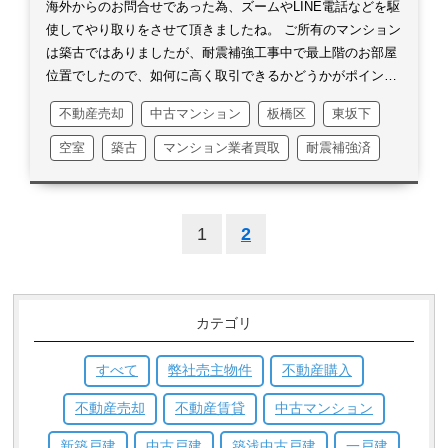
たが、マイナス1点は今後の私の課題とさせて頂きます。
ど
海外からのお問合せであった為、ズームやLINE電話などを駆
んな会社なんだろうか、社長はどんな人なのだろうか？様々
使してやり取りをさせて頂きましたね。
ご所有のマンション
なご不安な事ばかりなのだと思います。
会社に居ればいつで
は築古ではありましたが、耐震補強工事中で最上階のお部屋
も逢える代表でございます事をこの場をお借りし、お伝えさ
位置でしたので、如何に高く取引できるかどうかがポイント
せて頂きます。
今後少しでもご不安を取り除けるよう、更に
でした。
間取りがワンルームという事もあり、いざ販売をス
不動産売却
中古マンション
板橋区
東坂下
精進して参ります。
この度は様々な教えを頂き、誠にありが
タートすると、なかなか一般のお客様の用途にマッチしない
とうございました。
感じでした。
定期的な業務報告の中で、Ｈ様は私が価格のお
空室
築古
マンション業者買取
耐震補強済
話しに触れる前に「下げましょう」と仰られました。
ご判断
が非常に速かった事がとても印象に残っております。
価格変
更のお陰で、動きがガラッと変わったものの、なかなかお話
1
2
しが具体化する事はありませんでした。
Ｈ様はここでも間髪
入れずに、業者買取の打診を頂きました。
最上階で眺望が最
高でしたし、耐震工事中という点も非常にポイントが高かっ
たです。
弊社ならびに私も何度も取引を頂いておりますマン
カテゴリ
ション業者さんでしたので、終始何ら問題なく取引を進める
事が出来ました。
今回ご売却、賃貸、セカンドまたは事務所
すべて
弊社売主物件
不動産購入
としてご利用を続けるか、幾つかの選択肢があったのにも関
わらず、ご売却の方向で押し進めて頂きありがとうございま
不動産売却
不動産賃貸
中古マンション
した。
もしお仕事のご都合で、都内に引越さなくてはならな
い等ございましたら、次は是非ご購入の方でお手伝いが出来
新築戸建
中古戸建
築浅中古戸建
一戸建