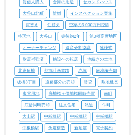
賃借人購入
倉庫の用途
セカンドハウス
大谷口北町
離婚
インスペクション実施
買替え
住替え
空家の3,000万円控除
整形地
大谷口
築後約2年
第3種高度地区
オーナーチェンジ
遺産分割協議
連棟式
耐震補強済
施設への転居
地続きの土地
北東角地
都市計画道路
赤塚
底地権売却
板橋3丁目
通路部分の売却
賃貸
敷地延長
東電用地
底地権＋借地権同時売買
南町
底借同時売却
注文住宅
私道
仲町
大山駅
中板橋駅
中板橋駅
中板橋駅
中板橋駅
免震構造
新耐震
電子契約