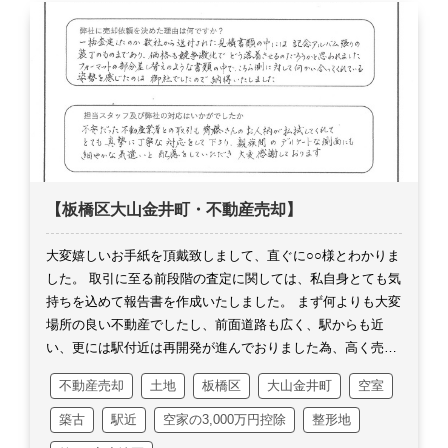
は、貸す事で不特定多数の人が出入りするよりも、ここに住
む為に購入して下さればいいのですがというお声を聞いてお
りました。
ご案内の際にはご近所様にたまたまお逢い出来ま
したが、もうご近所様からはＭ様に住んでもらいたいわねと
いうお声も実際ございました。
決して簡単な取引はございま
せんが、売手様と買手様、更にはご近所様を含め、今回のよ
うにここまで合致するのも珍しいのではと思います。
それだ
け気持ちの良い取引だったと私は思います。
これからリフォ
ーム業者さんとのお打合せも大変であり、楽しみでもありま
【板橋区大山金井町・不動産売却】
すね！
どのように再生されるかが、今から楽しみにしており
ます。
弊社からも近いですので、是非出来上がった頃にでも
大変嬉しいお手紙を頂戴致しまして、直ぐに○○様とわかりま
拝見出来ますと幸いです。
では最後にローンに関して、私も
した。
取引に至る前段階の査定に関しては、私自身とても気
知らなかった事が多々ございました。
非常に勉強になりまし
持ちを込めて報告書を作成いたしました。
まず何よりも大変
たのと、銀行の担当者様と名刺交換が出来ましたので、別の
場所の良い不動産でしたし、前面道路も広く、駅からも近
お客様でお話しが繋がるかも知れません。
営業としてまた一
い、更には駅付近は再開発が進んでおりました為、高く売れ
つ武器を手に入れる事が出来嬉しく思います。
何から何まで
る理由しかありませんでした。
弊社も査定フォーマットを利
大変お手数をお掛け致しました。
この度は誠にありがとうご
不動産売却
土地
板橋区
大山金井町
空室
用しており、少し手を加えると40枚程の書面が一気に完成し
ざいました。
ます。
上記フォーマットは某大手不動産業者も利用してお
築古
駅近
空家の3,000万円控除
整形地
り、資料内容ならびにクオリティーも高いと思っておりま