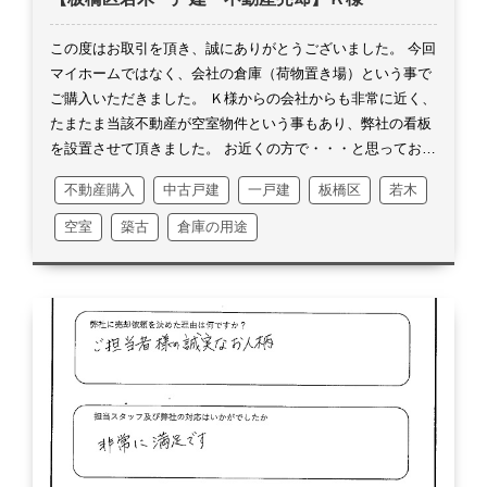
ているＭ様には、素直に凄いなと思っておりました。
お仕事
をしながら、登記をご自身で行われたり、銀行への手続きも
この度はお取引を頂き、誠にありがとうございました。
今回
全てＭ様がおやりになられ、なかなかその様な売主様はおり
マイホームではなく、会社の倉庫（荷物置き場）という事で
ません。
勉強の為に自分でやってみたいと仰られておりまし
ご購入いただきました。
Ｋ様からの会社からも非常に近く、
たが、Ｍ様ご自身で色々なお手続きをされる事で、お父様や
たまたま当該不動産が空室物件という事もあり、弊社の看板
お姉様のご意思を汲みながら進められていたのかなと思いま
を設置させて頂きました。
お近くの方で・・・と思っており
した。
関わり合っていると言いますか、その様に感じまし
ましたので、価格変更後直ぐにＫ様からお電話を頂きました
不動産購入
中古戸建
一戸建
板橋区
若木
た。
間違っているかも知れませんが・・・。
私なりに努め
事をよく覚えております。
お電話にてお問合せを頂戴してか
て安心安全に取引をお纏めする事に徹しておりましたが、ス
ら、ご購入をお決めになられるまでが早かったですね。
諸費
空室
築古
倉庫の用途
ムーズに行くのはとことんスムーズに行くもので、何事もな
用やら細かな部分もお伝えしきれておりませんでしたので、
く取引を終える事が出来、ほっとしました。
まだ来年の確定
私の方がとても心配になりました。
銀行への融資の相談なら
申告という最後のお仕事がありますが、その頃にまたご連絡
びに審査もございました為、時間がある程度取れたお陰で、
をお入れ致します。
まずはＭ様ご家族が、今後も幸せに暮ら
お互いの不安点やお伝えすべき内容をお伝えする事が出来、
せますよう切に願っております。
長くなりましたが、この度
非常に良かったです。
私も当該エリアに住んでおりますの
はお取引を頂き、誠にありがとうございました。
で、会話の多くは子供の事や野球などでした。
お引渡しも前
もばったり小学校前にお逢いして、そのままちょっとお打合
せをさせて頂いたりでしたね。
お引渡し後も既に何度かばっ
たりお逢いしましたが、これからも同様にばったりお逢いす
る事が多々あると思います。
それもかなり気を抜いている時