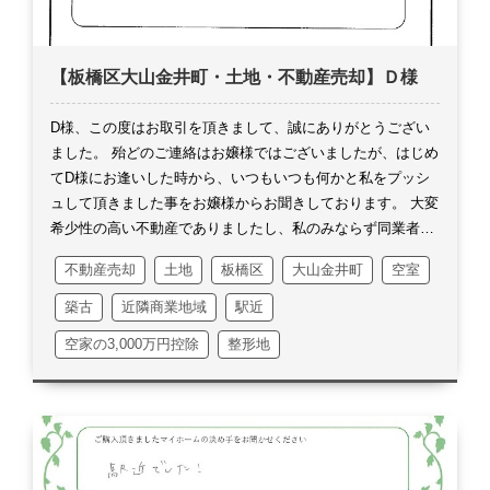
に角問合せ件数が多くて対応が大変でした・・・。
内覧前に
多少のネガティブなお話しを触れておりましたので、内覧さ
れる方々皆「広いですね安いですね」と前向きなお話しが多
【板橋区大山金井町・土地・不動産売却】Ｄ様
くございました。
真っ先に購入をしたいというお客様がおり
ましたが、リフォーム費用が掛かるなどの理由から更に価格
交渉が入りました。
一番初めにお話しが入って来た申込みが
D様、この度はお取引を頂きまして、誠にありがとうござい
一番良いと長年思っておりました。
1割程度の価格交渉なら
ました。
殆どのご連絡はお嬢様ではございましたが、はじめ
という私の中で、これならお話しが進むのではないかと、鼻
てD様にお逢いした時から、いつもいつも何かと私をプッシ
息荒く即T様に相談をしました。
突然にも関わらず、打合せ
ュして頂きました事をお嬢様からお聞きしております。
大変
の場所まで手配を頂きました。
お話しをする中で、ハッと気
希少性の高い不動産でありましたし、私のみならず同業者他
づく部分がございました。
価格変更後の価格からは1割位の
社からのアプローチも凄かったと思います。
その沢山の中か
不動産売却
土地
板橋区
大山金井町
空室
価格交渉ではあっても、販売スタート金額からは3割強の価
らお選び頂きまして大変嬉しく思います。
折角の信頼を無く
格の目減りでした。
私は取引を纏める為だけで、T様に寄り
さないよう、細心の注意を払いながら業務に取組ませて頂き
築古
近隣商業地域
駅近
添えていなかったと気づきました。
紆余曲折ありましたが、
ました。
流石にイレギュラーな物事が何もない訳ではありま
空家の3,000万円控除
整形地
最終的には価格変更後の価格から数十万円の価格交渉で済み
せんでしたが、最小限に収める事が出来たのかなと思いま
ました。
私の努力不足でしたと痛感しております。
T様の本
す。
ご期待に応えたいという気持ちもありましたが、D様や
人確認も何ら問題なく行われ、無くなったと思っていた権利
お嬢様には、もう一方のご所有者様からの異論もある中、私
書も出て来て、最後の最後に何か全てが上手く事が進んだな
をプッシュして頂いたD様とお嬢様に泥を塗る訳には行かな
と思っております。
T様や娘様ご夫婦のご理解とご協力の賜
いという責任の想いが強かったです。
D様が入院された時
物でございます。
なかなかこちらの方には来られる機会がな
は、兎に角このご売却の事で気を揉ませないように、そうい