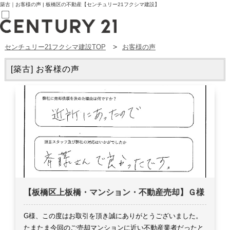
築古｜お客様の声 | 板橋区の不動産【センチュリー21フクシマ建設】
センチュリー21フクシマ建設TOP
お客様の声
売買部
0120-800-844
賃貸部
[築古] お客様の声
03-6912-3505
購入
会員メニュー
新規会員登録
ログイン
お気に入り物件一覧
物件閲覧履歴
物件を探す
購入TOP
条件から探す
学区から探す
町名から探す
マップで探す
【板橋区上板橋・マンション・不動産売却】Ｇ様
住宅ローン控除シミュレータ
新築戸建て
中古戸建て
G様、この度はお取引を頂き誠にありがとうございました。
マンション
たまたま今回のご売却マンションに近い不動産業者だったと