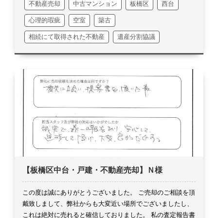
不動産売却
中古マンション
板橋区
西台
なかったのかも知れません。
K様には相続登記の代表者とな
り、多くの相続人様へ積極的にコンタクトを取られ、上手に
心理的瑕疵
空室
築古
調整をして頂きました。
「全然苦になりません、これも勉
相続にて取得された不動産
遺産分割協議
強」と仰られたのが、とても印象的でした。
たまたま相続案
件を複数抱え進めていた事もあり、中には一切連絡が取れな
い、協力はしたくない等、スムーズに物事が進む事の方が珍
しいとは思います。
比べるものでもありませんが、終わって
みればとてもスムーズに進める事が出来たのではないかと思
っております。
日々のコンタクトでは、夏場は畑仕事の事
や、メージャーリーグのお話し等面白おかしくやり取りさせ
て頂きました。
メールではいつも「お仕事ご苦労様です」と
添えて頂いたり、お気遣いも忘れないK様でした。
88点！末
広がりでありがとうございます！
お取引が無事に終わり、ご
連絡自体が少なくなるのは寂しいものです。
お嬢様の所に行
かれる際は、少し弊社へ寄り道してください。
長くなりまし
【板橋区中台・戸建・不動産売却】Ｎ様
たが、これから寒くなりますので、どうかお身体には十分お
気を付けください。
この度は誠にありがとうございました。
この度は誠にありがとうございました。
ご売却のご相談を頂
戴致しまして、弊社からも大変近い場所でございましたし、
これは絶対に売れると確信しておりました。
私の査定報告書