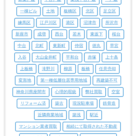
ればと思います。
長くなりましたが、お近くまで来られる機
一棟ビル
土地
板橋区
北区
足立区
会がございましたら、是非弊社までお気軽にお立ち寄りくだ
さい。
海外との行き来、引き続き大変かと思いますが、どう
練馬区
江戸川区
港区
沼津市
所沢市
か体調等崩されませんよう、お気を付けください。
この度の
お取引、誠にありがとうございました。
新座市
成増
西台
若木
東坂下
桜台
中台
北町
東新町
仲宿
徳丸
早宮
入谷
大山金井町
平和台
赤塚
上十条
上板橋
滝野川
柳原
板橋
任意売却
変形地
第一種低層住居専用地域
再建築不可
神奈川県座間市
心理的瑕疵
弊社買取
空室
リフォーム済
築古
現況駐車場
鉄骨造
近隣商業地域
築浅
駅近
マンション業者買取
相続にて取得された不動産