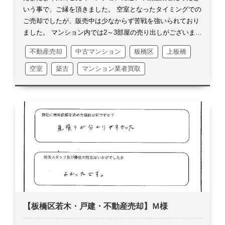
土地
いう事で、ご縁を頂きました。
空室となったタイミングでの
ご売却でしたが、販売中は少なからず苦戦を強いられており
ました。
マンション内では2～3部屋の売り出しがございまし
たが、G様のお部屋は決して高い販売価格設定ではありませ
不動産売却
中古マンション
板橋区
上板橋
んでした。
寧ろ最も安い価格設定をしたのにもかかわらずで
した。
結果的には販売スタートから2ヵ月程度でお取引を行
空室
築古
マンション業者買取
えたのは、価格交渉に対しても即ご快諾を頂いたからこそで
す。
今回ご契約と決済を同日で済ませるお取引に付き、事前
のお打合せや必要書類の確認等で大変お手数をお掛けいたし
ました。
体調不良もあってギリギリまでどうなるかが心配で
はございましたが、全ての必要書類を事前にお集め頂き、大
変助かりました。
あとはとんとん拍子で物事を進める事が出
来、私自身もほっとしました。
ご自宅へお邪魔し事前確認の
際は、取引とは関係のないお話しを沢山しましたね。
全く縁
も所縁もないのかと思っておりましたら、まさか弊社の近く
がご実家だったという、そこからの繋がりだったと
は・・・。
ご主人様のご実家のお話しも、沢山お聞き出来ま
【板橋区若木・戸建・不動産売却】Ｍ様
した。
私のような凡人には、想像以上に刺激的なお話し
で・・・普通ではお聞きしないようなお話しをお聞きし、凄