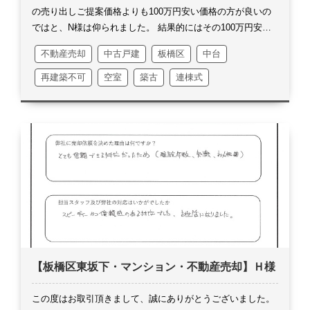
の売り出しご提案価格よりも100万円安い価格の方が良いの
ではと、N様は仰られました。
結果的にはその100万円安く
販売させて頂いた事が、スピーディーなお取引に繋がったの
不動産売却
中古戸建
板橋区
中台
だと思います。
私の中でとても印象に残っている事がござい
ます。
何かといいますと、今回ご購入頂きましたお客様との
再建築不可
空室
築古
連棟式
詰めの交渉の際に、私がご自宅へお電話をお入れした時の事
です。
たまたま外出中で、お電話は奥様にご対応頂きまし
て、折り返し対応にして頂きました。
早々に折り返しのお電
話を頂戴しましたら、奥様から「大事な話だから、外出先か
ら戻ったらお電話をするそうです」とのご連絡を頂きまし
た。
真剣にご検討頂いている事に、私は素直に嬉しく思いま
した。
今の時代外出先でも携帯がありさえすれば、どこから
でもどんな状況下でも対応は出来るものの、その時々におい
て落ち着いて正しい判断が出来ない事もあるのかも知れませ
ん。
日々どうしてもせかせかしがちで、効率よく物事を進め
ているつもりですが、何か大事な事に気付かせて頂いたよう
【板橋区東坂下・マンション・不動産売却】Ｈ様
にも思います。
評価も99点を頂戴し、マイナス1点の理由は
契約時に弊社代表に逢えなかったからという事でした。
お引
渡しの最後の最後で、弊社の代表がご挨拶する事は出来まし
この度はお取引頂きまして、誠にありがとうございました。