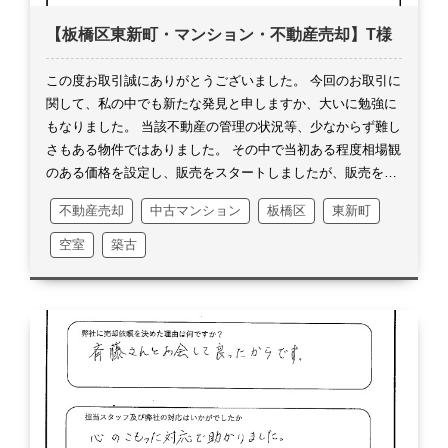
が多いと思います。
犬の散歩や子供と一緒の時などラフな私
【板橋区東新町・マンション・不動産売却】T様
服で遭遇するかもしれません。
どうしても近いので、今後と
も宜しくお願いいたします。
また隣接地やご近隣でご売却情
報が入りましたら、ご連絡をお入れいたします。
お仕事お忙
この度お取引誠にありがとうございました。
今回のお取引に
しいと思いますが、またいつでもお気軽にご連絡を頂ければ
関して、私の中でも新たな発見と申しますか、大いに勉強に
と思います。
改めまして、この度は誠にありがとうございま
もなりました。
当該不動産の管理の状況等、少なからず難し
した。
奥様に最後の最後でご協力を頂きまして、ありがとう
さもある物件ではありました。
その中で当初ある程度相場観
ございました。
この場を借りてお礼申し上げます。
のある価格を設定し、販売をスタートしましたが、販売をし
て色々なお話しを耳にしました。
取引において重要な物事で
不動産売却
中古マンション
板橋区
東新町
ございましたので、販売スタート金額では今後の見通しがつ
かないと判断し、思い切って2割以上の価格変更の申入れを
空室
築古
致しました。
勿論ご提案、アドバイスをしていいものか私な
りにはとても悩みましたが、取引の確立を上げるにはこれし
かないとは思っておりました。
価格変更額の下げ幅から、難
しいご判断になろうと思っておりました。
しかし直ぐにご快
諾を頂きました事が、今回のお取引へと繋がったのは言うま
でもありません。
価格変更後はとんでもなく問合せを頂戴致
しました。
問合せが仮に10件あった場合、当該不動産の状況
を説明し、内覧へと進むのが1～2件へと減少するものの、兎