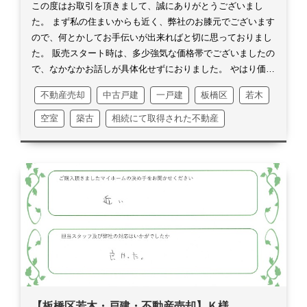
く楽しかったです。
一旦お取引としては無事に終える事が出
この度はお取引を頂きまして、誠にありがとうございまし
来、今までのように頻繁にご連絡を取り合う事も少なくなる
た。
まず私の住まいからも近く、弊社のお膝元でございます
と思います。
G様は神奈川ですから、なかなかこちらに来ら
ので、何とかしてお手伝いが出来ればと切に思っておりまし
れる機会も少ないとは思いますが、またいつでもお気軽にご
た。
販売スタート時は、多少強気な価格帯でございましたの
連絡ください！
G様には「センチュリーさんとご縁が出来
で、なかなかお話しが具体化せずにおりました。
やはり価格
た」と仰っていただき、大変有難いお言葉をありがとうござ
変更のご提案をせざるを得ず、思い切った価格変更をご提案
不動産売却
中古戸建
一戸建
板橋区
若木
います。
是非今後とも末永く、宜しくお願いいたします。
させて頂きました。
Ｍ様も少しびっくりされたのかも知れま
改めまして、この度はお取引を頂き、誠にありがとうござい
せんが、ご快諾頂いたと同時、より一層の責任を感じまし
空室
築古
相続にて取得された不動産
ました。
た。
今だからですが、勿論この位の価格帯ならという、私な
りにも算段はあったものの、実質やってみないと・・・とい
うのもございました。
しかし我々の想いが通じ、当初の価格
帯からチェックされていて、価格変更がなされてお問合せを
頂戴したお客様でお話しを纏める事が出来ました。
嬉しかっ
たのは、現地にチラシを置いていてそれを見てという流れが
本当に嬉しいです。
昨今はネットからお問合せを頂くのが主
流ですので、現地チラシもやはり効果的だなと改めて感じま
した。
当該不動産においては、色々な想いが詰まったという
よりも整理清算という部分が強かったのではないでしょう
か？
深くは流石にお聞き出来ませんでしたが、この1年間本
【板橋区若木・戸建・不動産売却】Ｋ様
当に壮絶だったと思います。
それでも着実一歩を踏み出され